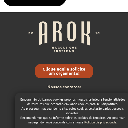
Clique aqui e solicite
um orçamento!
Nossos contatos:
(54) 9 8432-5368
Embora não utilizemos cookies próprios, nosso site integra funcionalidades
contato@arok.com.br
de terceiros que acabarão enviando cookies para seu dispositivo.
Ao prosseguir navegando no site, estes cookies coletarão dados pessoais
1
indiretos.
Dá um like nas nossas
redes sociais:
Recomendamos que se informe sobre os cookies de terceiros. Ao continuar
navegando, você concorda com a nossa
Política de privacidade
.