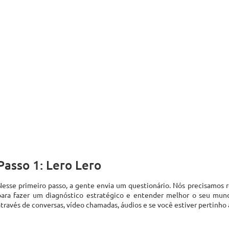
Passo 1: Lero Lero
Nesse primeiro passo, a gente envia um questionário. Nós precisamos 
para fazer um diagnóstico estratégico e entender melhor o seu mund
através de conversas, vídeo chamadas, áudios e se você estiver pertinho
Passo 2: Estuda, rabisca, desenha…