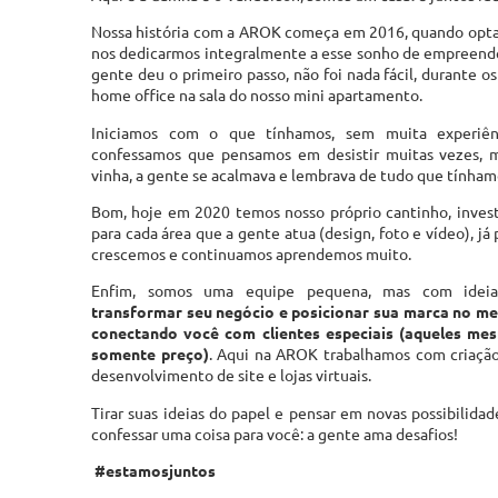
Nossa história com a AROK começa em 2016, quando opta
nos dedicarmos integralmente a esse sonho de empreende
gente deu o primeiro passo, não foi nada fácil, durante 
home office na sala do nosso mini apartamento.
Iniciamos com o que tínhamos, sem muita experiê
confessamos que pensamos em desistir muitas vezes, 
vinha, a gente se acalmava e lembrava de tudo que tínham
Bom, hoje em 2020 temos nosso próprio cantinho, inves
para cada área que a gente atua (design, foto e vídeo), já 
crescemos e continuamos aprendemos muito.
Enfim, somos uma equipe pequena, mas com ideia
transformar seu negócio e posicionar sua marca no me
conectando você com clientes especiais (aqueles me
somente preço)
. Aqui na AROK trabalhamos com criação
desenvolvimento de site e lojas virtuais.
Tirar suas ideias do papel e pensar em novas possibilida
confessar uma coisa para você: a gente ama desafios!
#estamosjuntos