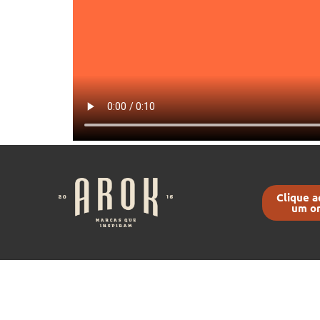
Clique a
um o