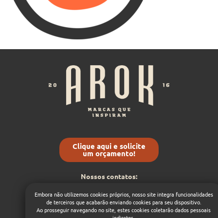
Clique aqui e solicite
um orçamento!
Nossos contatos:
(54) 9 8432-5368
Embora não utilizemos cookies próprios, nosso site integra funcionalidades
contato@arok.com.br
de terceiros que acabarão enviando cookies para seu dispositivo.
Ao prosseguir navegando no site, estes cookies coletarão dados pessoais
1
indiretos.