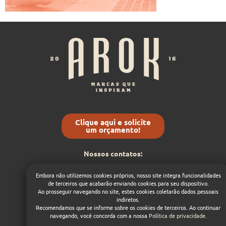
Clique aqui e solicite
um orçamento!
Nossos contatos:
(54) 9 8432-5368
Embora não utilizemos cookies próprios, nosso site integra funcionalidades
contato@arok.com.br
de terceiros que acabarão enviando cookies para seu dispositivo.
Ao prosseguir navegando no site, estes cookies coletarão dados pessoais
1
indiretos.
Dá um like nas nossas
redes sociais:
Recomendamos que se informe sobre os cookies de terceiros. Ao continuar
navegando, você concorda com a nossa
Política de privacidade
.